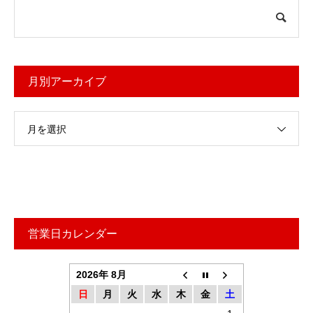
月別アーカイブ
月を選択
営業日カレンダー
2026年 8月
日
月
火
水
木
金
土