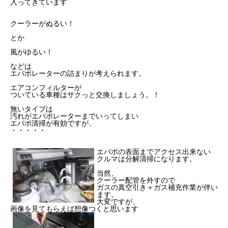
入ってきています
クーラーがぬるい！
とか
風がゆるい！
などは
エバポレーターの詰まりが考えられます。
エアコンフィルターが
ついている車種はサクっと交換しましょう。！
無いタイプは
汚れがエバポレーターまでいってしまい
エバポ清掃が有効ですが、
・・・・・
エバポの表面までアクセス出来ない
クルマは分解清掃になります。
当然、
クーラー配管を外すので
ガスの真空引き＋ガス補充作業が伴い
ます。
大変ですが、
画像を見てもらえば想像つくと思います