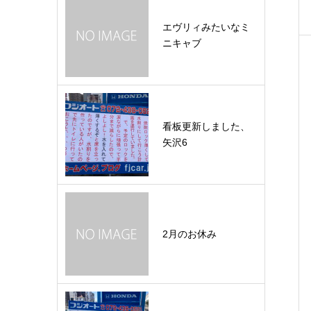
エヴリィみたいなミ
ニキャブ
看板更新しました、
矢沢6
2月のお休み