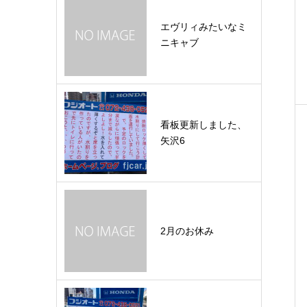
エヴリィみたいなミ
ニキャブ
看板更新しました、
矢沢6
2月のお休み