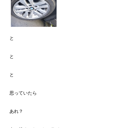
と
と
と
思っていたら
あれ？