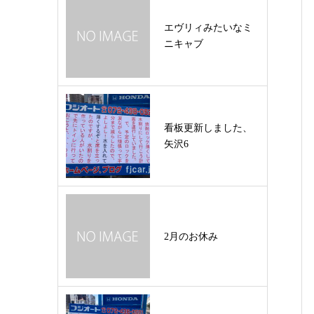
エヴリィみたいなミ
ニキャブ
看板更新しました、
矢沢6
2月のお休み