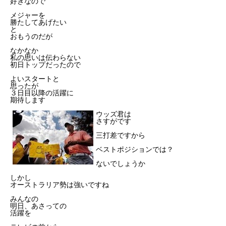
好きなので
メジャーを
勝たしてあげたい
と
おもうのだが
なかなか
私の思いは伝わらない
初日トップだったので
よいスタートと
思ったが
３日目以降の活躍に
期待します
ウッズ君は
さすがです
三打差ですから
ベストポジションでは？
ないでしょうか
しかし
オーストラリア勢は強いですね
みんなの
明日、あさっての
活躍を