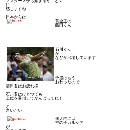
マスターズから始まるがごとく
に
感じますね
日本からは
賞金王の
藤田くん
石川くん
が
などが出場しています
予選はもう
おわったので
藤田君はお疲れ様
石川君はひとつでも
上位を目指してがんばってね！
と
言いたい
個人的には
神の子ガルシア
が