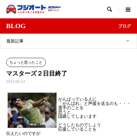

BLOG
ブログ
最新記事
ちょっと思ったこと
マスターズ２日目終了
2013.04.13
がんばっている人に
「がんばれ」と声援を送るのも・・・
選手のことを
思うと
躊躇してしまいます
どうしたものでしょう
応援していることを
伝えたいのですが