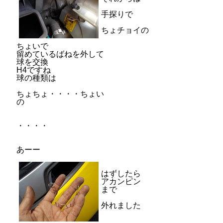
手探りで
ちょチョイの
ちょいで
留めているばねを外して
球を交換
H4ですね
球の種類は
ちょちょ・・・・ちょい
の
・・・・
あーー
はずしたら
アカンピン
まで
外れました