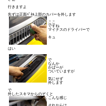
行きますよ
先ずは正面ﾊﾟﾈﾙ上部のカバーを外します
ここ
ですね
マイナスのドライバーで
キュ
はい
で
なんか
かばーが
ついていますが
気にせず
外します
で
外したスキマからのぞくと
こんな感じ
それからは