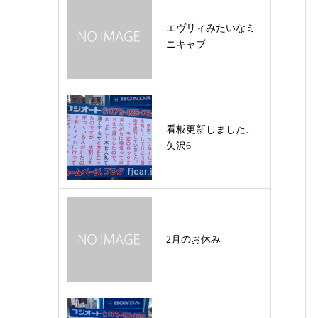
エヴリィみたいなミ
ニキャブ
看板更新しました、
矢沢6
2月のお休み