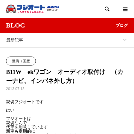

BLOG
ブログ
最新記事
整備（国産
B11W ekワゴン オーディオ取付け （カ
ーナビ、インパネ外し方）
2013.07.13
親切フジオートです
はい
フジオートは
親切なんで
代車を用意しています
新車も定期的に