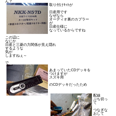
ん？
取り付けｷｯﾄが
日産用です
なぜなら
オーディオ裏のカプラー
が
日産仕様に
なっているからですね
この辺に
なにか
日産と三菱の力関係が見え隠れ
するような
気が
しますねぇ～
で
あまっていたCDデッキを
つけますが
スズキ用
のCDデッキだったため
配線
ぶち切っ
て
つなぎな
おして