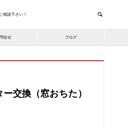

ご相談下さい！
問合せ
ブログ
ター交換（窓おちた）