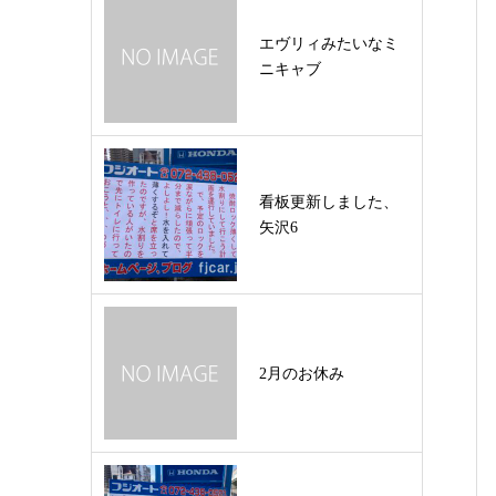
エヴリィみたいなミ
ニキャブ
看板更新しました、
矢沢6
2月のお休み