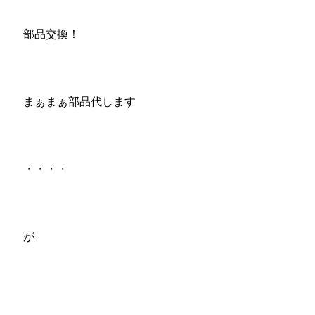
部品交換！
まぁまぁ部品代します
・・・・
が