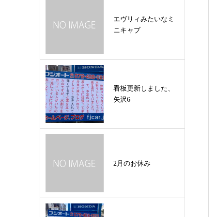
エヴリィみたいなミ
ニキャブ
看板更新しました、
矢沢6
2月のお休み