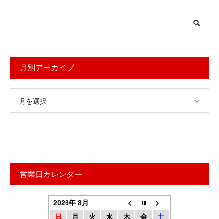
月別アーカイブ
月を選択
営業日カレンダー
2026年 8月
日
月
火
水
木
金
土