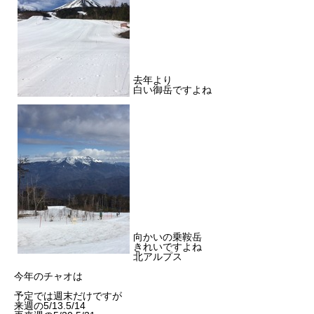
去年より
白い御岳ですよね
向かいの乗鞍岳
きれいですよね
北アルプス
今年のチャオは
予定では週末だけですが
来週の5/13.5/14