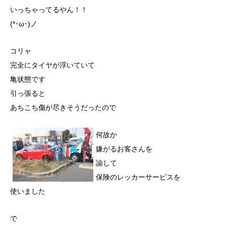
いっちゃってるやん！！
(*･ω･)ノ
コリャ
完全にタイヤが浮いていて
亀状態です
引っ張ると
あちこち傷が尽きそうだったので
何故か
嫌がるお客さんを
諭して
保険のレッカーサービスを
使いました
で