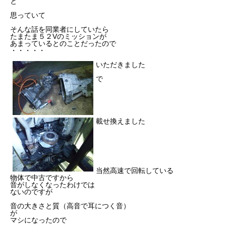
と
思っていて
そんな話を同業者にしていたら
たまたま５２Vのミッションが
あまっているとのことだったので
・・・・・
いただきました
で
載せ換えました
当然高速で回転している
物体で中古ですから
音がしなくなったわけでは
ないのですが
音の大きさと質（高音で耳につく音）
が
マシになったので