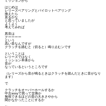
ミッションから
はじめは
レリーズベアリングとパイロットベアリング
換えたら
直るかな
と思っていましたが
よくよく
考えてみれば
異音は
クーーーー
という
高い音なんですが
クラッチを踏むと（切ると）鳴り止むンです
ということは
レリーズではなく
ミッション本体から
音が
なっているというところです
（レリーズから音が鳴るときはクラッチを踏んだときに音がなり
ます）
で
クラッチをオーバーホールするか
中古assyで買って交換か
無視できるほどの音の大きさやから
聞かなかったことにするか