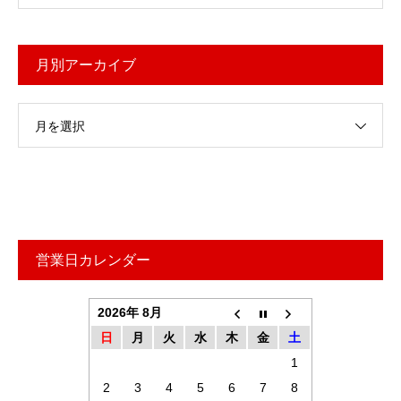
月別アーカイブ
月を選択
営業日カレンダー
2026年 8月
日
月
火
水
木
金
土
1
2
3
4
5
6
7
8