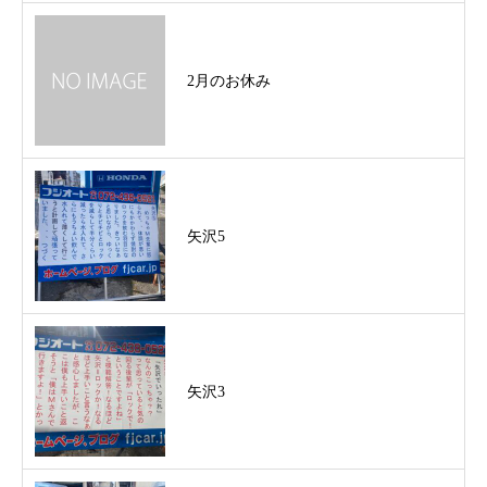
2月のお休み
矢沢5
矢沢3