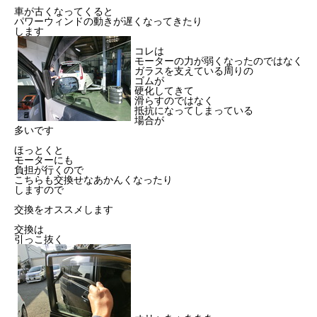
車が古くなってくると
パワーウィンドの動きが遅くなってきたり
します
コレは
モーターの力が弱くなったのではなく
ガラスを支えている周りの
ゴムが
硬化してきて
滑らすのではなく
抵抗になってしまっている
場合が
多いです
ほっとくと
モーターにも
負担が行くので
こちらも交換せなあかんくなったり
しますので
交換をオススメします
交換は
引っこ抜く