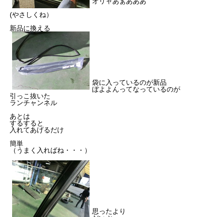
オリャあぁあああ
(やさしくね）
新品に換える
袋に入っているのが新品
ぼよよんってなっているのが
引っこ抜いた
ランチャンネル
あとは
するすると
入れてあげるだけ
簡単
（うまく入ればね・・・）
思ったより