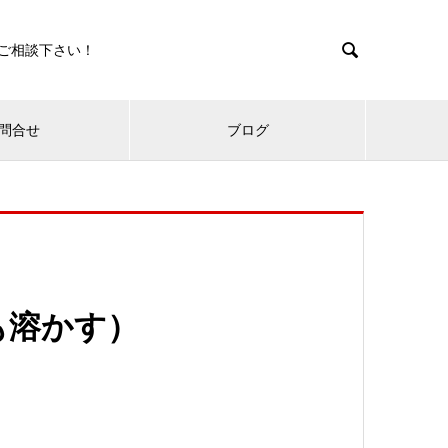

ご相談下さい！
問合せ
ブログ
も溶かす）