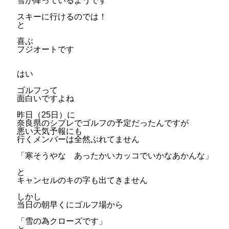
雪が降っているようです
スキーに行けるのでは！
と
喜ぶ
フジオートです
はい
ゴルフって
面白いですよね
昨日（25日）に
奈良県のシプレでゴルフの予定だったんですが
悪い天気予報にも
行くメンバーは全然ぶれてません
「寒そうやな あったかいカッコでいかなあかんな」
と
キャンセルのキの字も出てきません
しかし
当日の朝早くにゴルフ場から
「雪の為クローズです」