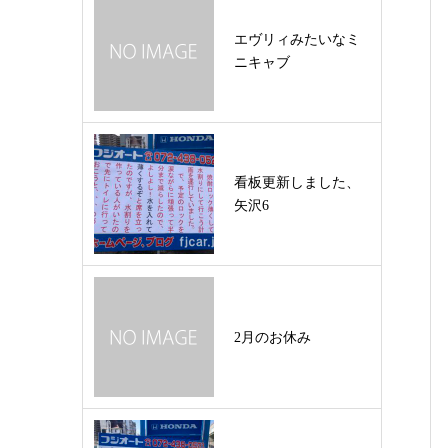
エヴリィみたいなミ
ニキャブ
看板更新しました、
矢沢6
2月のお休み