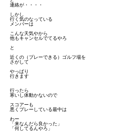
と
連絡が・・・・
しかし
行く気のなっている
メンバーは
こんな天気やから
他もキャンセルでてるやろ
と
近くの（プレーできる）ゴルフ場を
さがして
やっぱり
行きます
行ったら
寒いし体動かないので
スコアーも
悪くプレーしている最中は
わー
「来なんだら良かった」
「何してるんやろ」