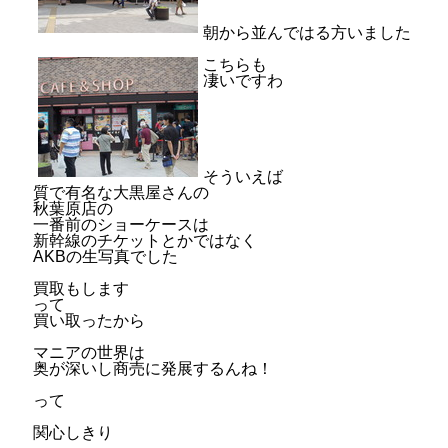
朝から並んではる方いました
こちらも
凄いですわ
そういえば
質で有名な大黒屋さんの
秋葉原店の
一番前のショーケースは
新幹線のチケットとかではなく
AKBの生写真でした
買取もします
って
買い取ったから
マニアの世界は
奥が深いし商売に発展するんね！
って
関心しきり