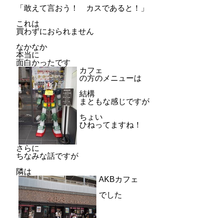
「敢えて言おう！ カスであると！」
これは
買わずにおられません
なかなか
本当に
面白かったです
カフェ
の方のメニューは
結構
まともな感じですが
ちょい
ひねってますね！
さらに
ちなみな話ですが
隣は
AKBカフェ
でした