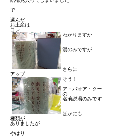
結構見入ってしまいました
で
選んだ
お土産は
コレ
わかりますか
湯のみですが
さらに
アップ
そう！
ア・バオア・クー
の
名演説湯のみです
ほかにも
種類が
ありましたが
やはり