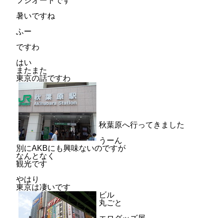
フジオートです
暑いですね
ふー
ですわ
はい
またまた
東京の話ですわ
秋葉原へ行ってきました
うーん
別にAKBにも興味ないのですが
なんとなく
観光です
やはり
東京は凄いです
ビル
丸ごと