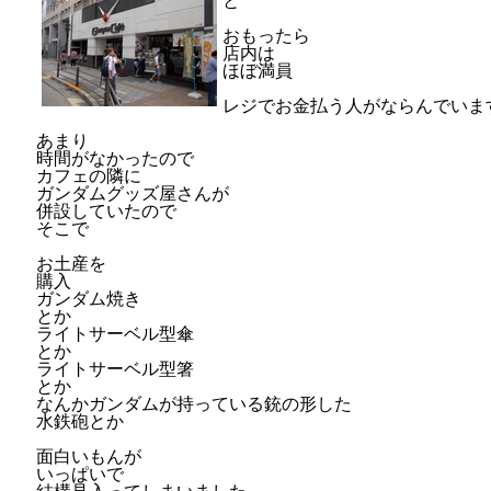
と
おもったら
店内は
ほぼ満員
レジでお金払う人がならんでいま
あまり
時間がなかったので
カフェの隣に
ガンダムグッズ屋さんが
併設していたので
そこで
お土産を
購入
ガンダム焼き
とか
ライトサーベル型傘
とか
ライトサーベル型箸
とか
なんかガンダムが持っている銃の形した
水鉄砲とか
面白いもんが
いっぱいで