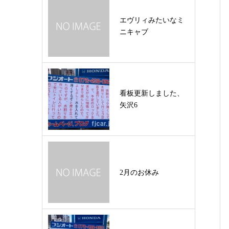
エヴリィみたいなミ
ニキャブ
看板更新しました、
矢沢6
2月のお休み