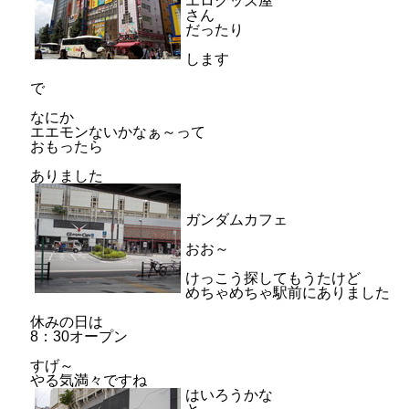
エログッズ屋
さん
だったり
します
で
なにか
エエモンないかなぁ～って
おもったら
ありました
ガンダムカフェ
おお～
けっこう探してもうたけど
めちゃめちゃ駅前にありました
休みの日は
8：30オープン
すげ～
やる気満々ですね
はいろうかな