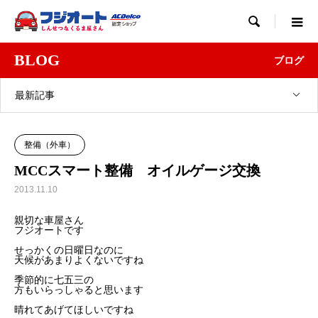

BLOG
ブログ
最新記事
整備（外車）
MCCスマート整備 オイルゲージ交換
2013.11.10
親切な車屋さん
フジオートです
せっかくの日曜日なのに
天候があまりよくないですね
季節的に七五三の
方もいらっしゃると思います
晴れてあげてほしいですね