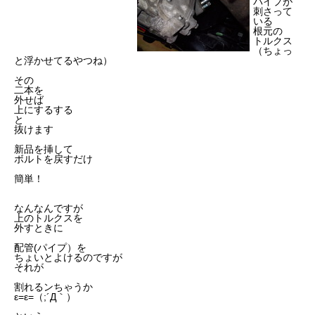
パイプが
刺さって
いる
根元の
トルクス
（ちょっ
と浮かせてるやつね）
その
二本を
外せば
上にするする
と
抜けます
新品を挿して
ボルトを戻すだけ
簡単！
なんなんですが
上のトルクスを
外すときに
配管(パイプ）を
ちょいとよけるのですが
それが
割れるンちゃうか
ε=ε=（;´Д｀）