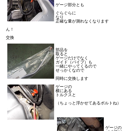
ゲージ部分とも
ぐらぐらに
なり
正確な量が測れなくなります
ん！
交換
部品を
取ると
ゲージだけでなく
ガイド（パイプ）も
一緒にやってくるので
せっかくなので
同時に交換します
ゲージの
横にある
トルクスと
（ちょっと浮かせてあるボルトね）
ゲージの