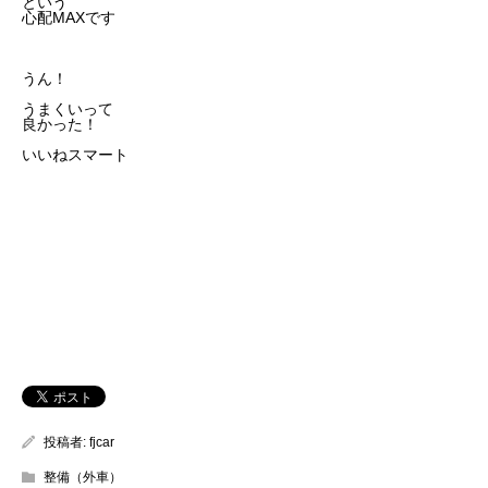
という
心配MAXです
うん！
うまくいって
良かった！
いいねスマート
投稿者:
fjcar
整備（外車）