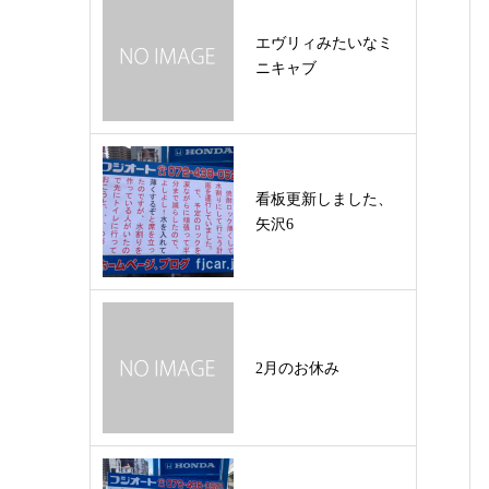
エヴリィみたいなミ
ニキャブ
看板更新しました、
矢沢6
2月のお休み