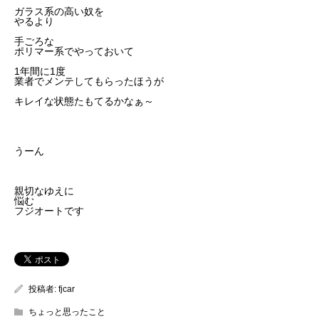
ガラス系の高い奴を
やるより
手ごろな
ポリマー系でやっておいて
1年間に1度
業者でメンテしてもらったほうが
キレイな状態たもてるかなぁ～
うーん
親切なゆえに
悩む
フジオートです
投稿者:
fjcar
ちょっと思ったこと