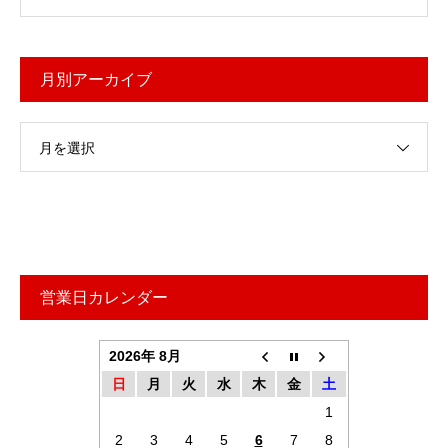
月別アーカイブ
月を選択
営業日カレンダー
2026年 8月
日
月
火
水
木
金
土
1
2
3
4
5
6
7
8