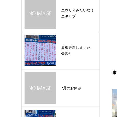
エヴリィみたいなミ
ニキャブ
看板更新しました、
矢沢6
事
2月のお休み