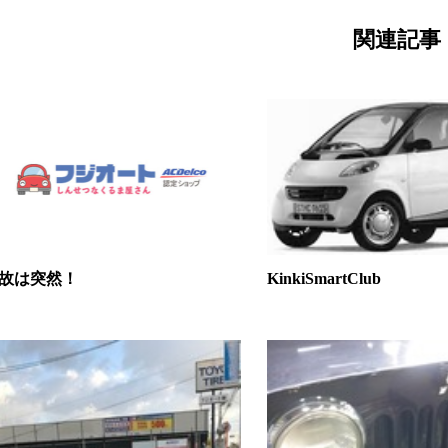
関連記事
故は突然！
KinkiSmartClub