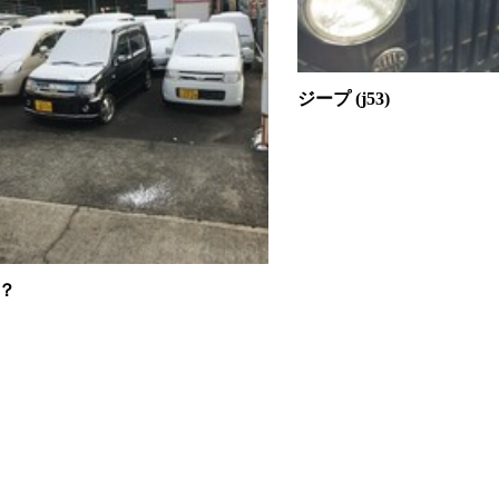
ジープ (j53)
？