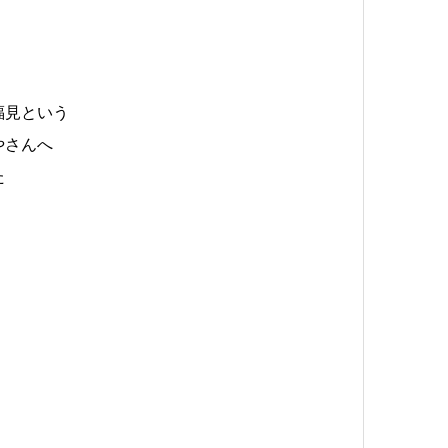
福見という
やさんへ
た