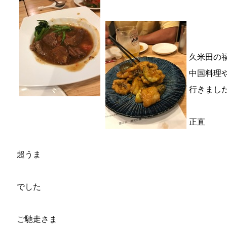
久米田の
中国料理
行きまし
正直
超うま
でした
ご馳走さま