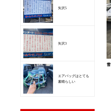
矢沢5
矢沢3
雪
エアバッグはとても
素晴らしい