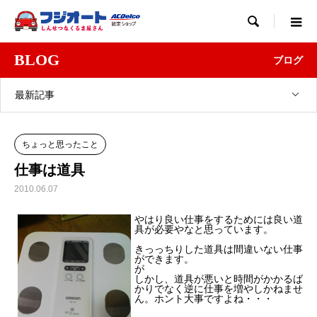

BLOG
ブログ
最新記事
ちょっと思ったこと
仕事は道具
2010.06.07
やはり良い仕事をするためには良い道
具が必要やなと思っています。
きっっちりした道具は間違いない仕事
ができます。
が
しかし、道具が悪いと時間がかかるば
かりでなく逆に仕事を増やしかねませ
ん。ホント大事ですよね・・・