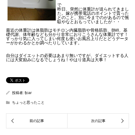
で
昨日、突然に体重計が送られてきまし
た。嫁が携帯電話のポイントで貰った
とのこと。別に今までのがあるので無
駄やなとおもっていましたが・・
最近の体重計は体脂肪はモチロン内臓脂肪や骨格筋肪、BMI、基
礎代謝、体年齢なども分かり非常におりこうさんな体重計です！
すっかり気に入ってしまい何度も使いお風呂上りだとどうデータ
ーがかわるかとか調べたりしています。
自分はダイエットの必要はあまり無いですが、ダイエットする人
には大変励みになるでしょうね！やはり道具は大事！
投稿者:
fjcar
ちょっと思ったこと