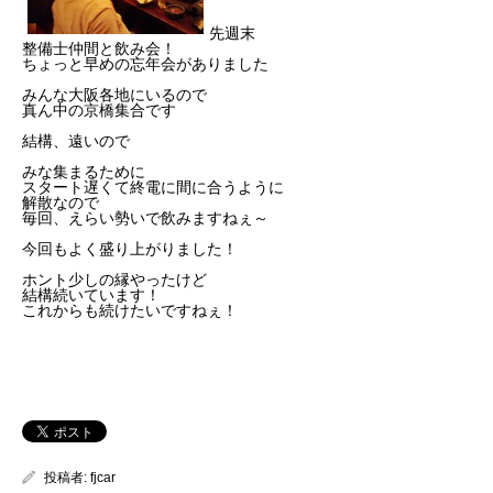
先週末
整備士仲間と飲み会！
ちょっと早めの忘年会がありました
みんな大阪各地にいるので
真ん中の京橋集合です
結構、遠いので
みな集まるために
スタート遅くて終電に間に合うように
解散なので
毎回、えらい勢いで飲みますねぇ～
今回もよく盛り上がりました！
ホント少しの縁やったけど
結構続いています！
これからも続けたいですねぇ！
投稿者:
fjcar