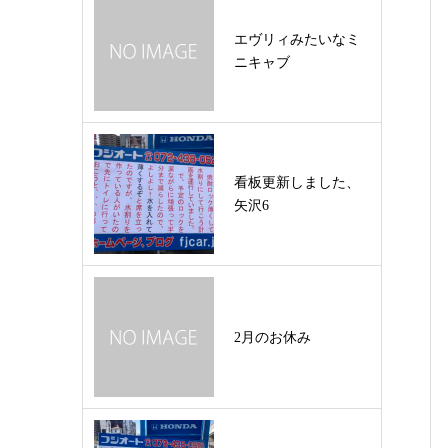
エヴリィみたいなミ
ニキャブ
看板更新しました、
矢沢6
2月のお休み