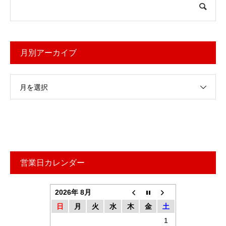
月別アーカイブ
月を選択
営業日カレンダー
2026年 8月
日
月
火
水
木
金
土
1