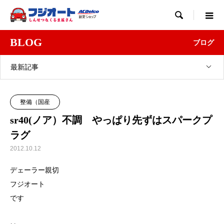

BLOG
ブログ
最新記事
整備（国産
sr40(ノア）不調 やっぱり先ずはスパークプ
ラグ
2012.10.12
デェーラー親切
フジオート
です