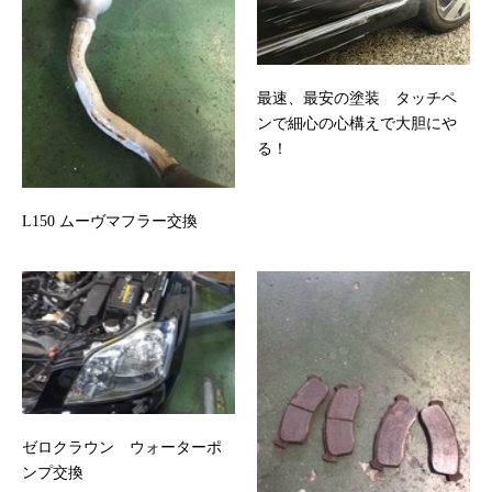
最速、最安の塗装 タッチペ
ンで細心の心構えで大胆にや
る！
L150 ムーヴマフラー交換
ゼロクラウン ウォーターポ
ンプ交換