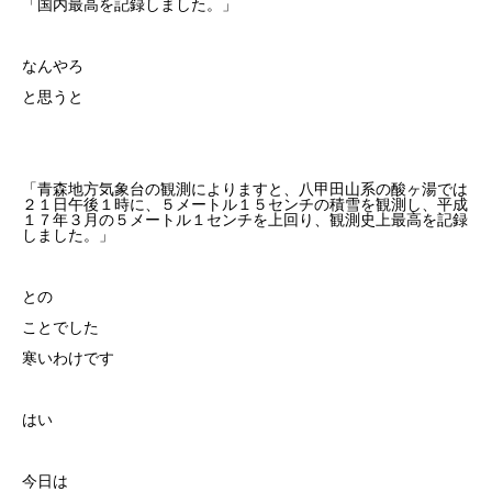
「国内最高を記録しました。」
なんやろ
と思うと
「青森地方気象台の観測によりますと、八甲田山系の酸ヶ湯では
２１日午後１時に、５メートル１５センチの積雪を観測し、平成
１７年３月の５メートル１センチを上回り、観測史上最高を記録
しました。」
との
ことでした
寒いわけです
はい
今日は