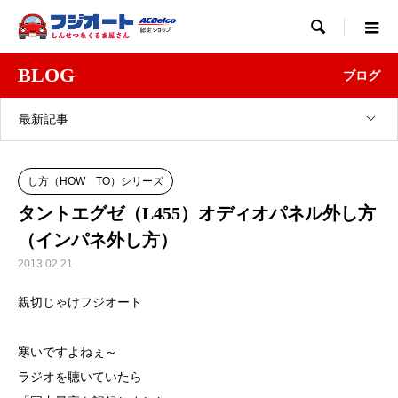

BLOG
ブログ
最新記事
し方（HOW TO）シリーズ
タントエグゼ（L455）オディオパネル外し方
（インパネ外し方）
2013.02.21
親切じゃけフジオート
寒いですよねぇ～
ラジオを聴いていたら