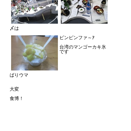
〆は
ピンピンファ～ｱ
台湾のマンゴーカキ氷
です
ばりウマ
大変
食博！