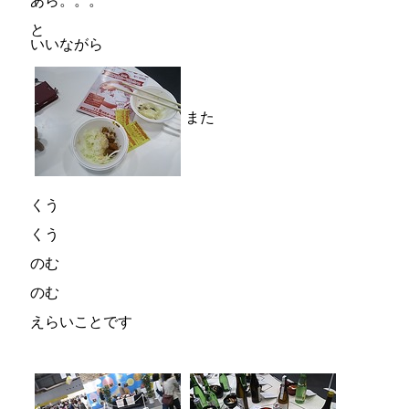
あら。。。
と
いいながら
また
くう
くう
のむ
のむ
えらいことです