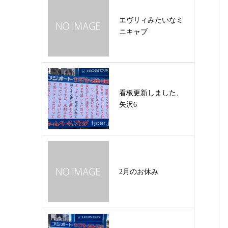
エヴリィみたいなミ
ニキャブ
看板更新しました、
矢沢6
2月のお休み