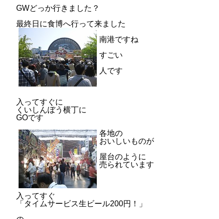
GWどっか行きました？
最終日に食博へ行って来ました
南港ですね
すごい
人です
入ってすぐに
くいしんぼう横丁に
GOです
各地の
おいしいものが
屋台のように
売られています
入ってすぐ
「タイムサービス生ビール200円！」