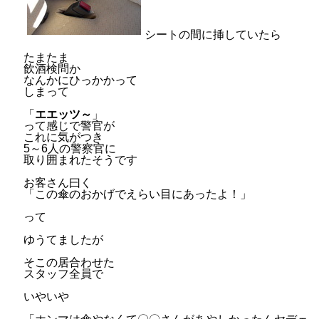
シートの間に挿していたら
たまたま
飲酒検問か
なんかにひっかかって
しまって
「
エエッツ～
」
って感じで警官が
これに気がつき
5～6人の警察官に
取り囲まれたそうです
お客さん曰く
「この傘のおかげでえらい目にあったよ！」
って
ゆうてましたが
そこの居合わせた
スタッフ全員で
いやいや