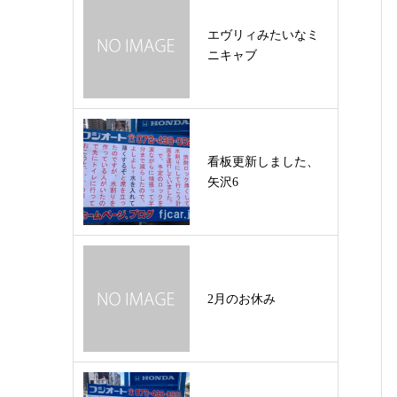
エヴリィみたいなミ
ニキャブ
看板更新しました、
矢沢6
2月のお休み