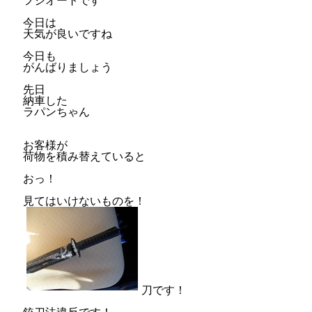
フジオートです
今日は
天気が良いですね
今日も
がんばりましょう
先日
納車した
ラパンちゃん
お客様が
荷物を積み替えていると
おっ！
見てはいけないものを！
刀です！