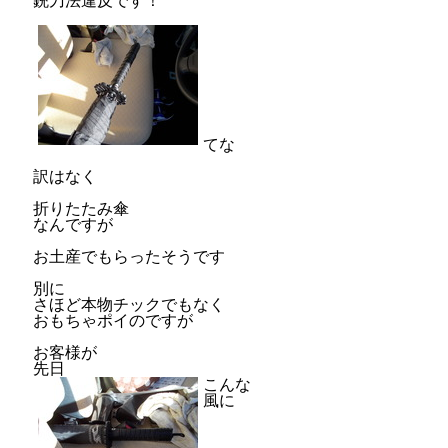
銃刀法違反です！
てな
訳はなく
折りたたみ傘
なんですが
お土産でもらったそうです
別に
さほど本物チックでもなく
おもちゃポイのですが
お客様が
先日
こんな
風に