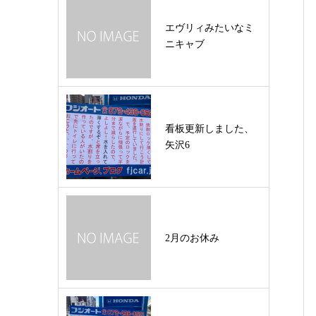
エヴリィみたいなミ
ニキャブ
看板更新しました、
矢沢6
2月のお休み