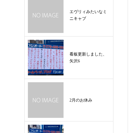
エヴリィみたいなミ
ニキャブ
看板更新しました、
矢沢6
2月のお休み