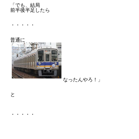
「でも、結局
前半後半足したら
・・・・・
普通に
なったんやろ！」
と
・・・・・