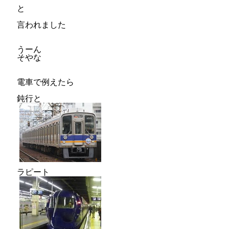
と
言われました
うーん
そやな
電車で例えたら
鈍行と
ラピート