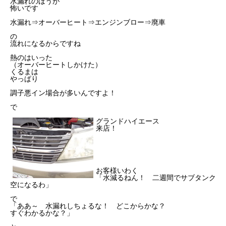
水漏れのほうが
怖いです
水漏れ⇒オーバーヒート⇒エンジンブロー⇒廃車
の
流れになるからですね
熱のはいった
（オーバーヒートしかけた）
くるまは
やっぱり
調子悪イン場合が多いんですよ！
で
グランドハイエース
来店！
お客様いわく
「水減るねん！ 二週間でサブタンク
空になるわ」
で
「ああ～ 水漏れしちょるな！ どこからかな？
すぐわかるかな？」